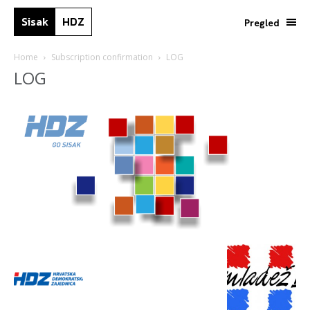
Sisak
HDZ
Pregled
Home
Subscription confirmation
LOG
LOG