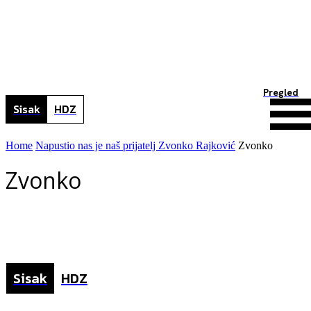
Pregled
Sisak
HDZ
Home
Napustio nas je naš prijatelj Zvonko Rajković
Zvonko
Zvonko
Sisak
HDZ