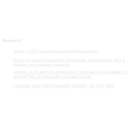
Novosti
Izbori u HDZ-u Sisačko-moslavačke županije
Poziv na Izbornu skupštinu Županijske organizacije HDZ-a
Sisačko-moslavačke županije
IZBORI ZA ČLANOVE GRADSKOG ODBORA I IZASLANIKE ZA
SKUPŠTINU ŽUPANIJSKE ORGANIZACIJE
LOKALNI UNUTARSTRANAČKI IZBORI – ŽO HDZ SMŽ
Sisak HDZ
.