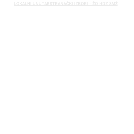
LOKALNI UNUTARSTRANAČKI IZBORI – ŽO HDZ SMŽ
Sisak HDZ
.