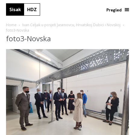
Sisak
HDZ
Pregled
Home
Ivan Celjak u posjeti Jasenovcu, Hrvatskoj Dubici i Novskoj
foto3-Novska
foto3-Novska