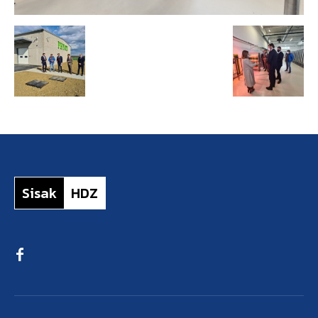
Sisak
HDZ