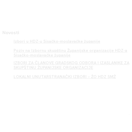
Novosti
Izbori u HDZ-u Sisačko-moslavačke županije
Poziv na Izbornu skupštinu Županijske organizacije HDZ-a
Sisačko-moslavačke županije
IZBORI ZA ČLANOVE GRADSKOG ODBORA I IZASLANIKE ZA
SKUPŠTINU ŽUPANIJSKE ORGANIZACIJE
LOKALNI UNUTARSTRANAČKI IZBORI – ŽO HDZ SMŽ
Sisak HDZ
.